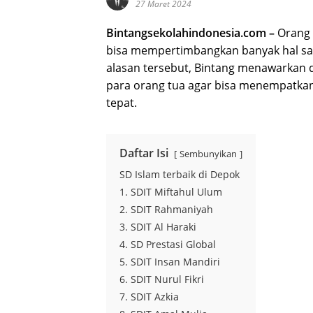
27 Maret 2024
Bintangsekolahindonesia.com –
Orang 
bisa mempertimbangkan banyak hal saa
alasan tersebut, Bintang menawarkan 
para orang tua agar bisa menempatkan
tepat.
Daftar Isi
Sembunyikan
SD Islam terbaik di Depok
1. SDIT Miftahul Ulum
2. SDIT Rahmaniyah
3. SDIT Al Haraki
4. SD Prestasi Global
5. SDIT Insan Mandiri
6. SDIT Nurul Fikri
7. SDIT Azkia