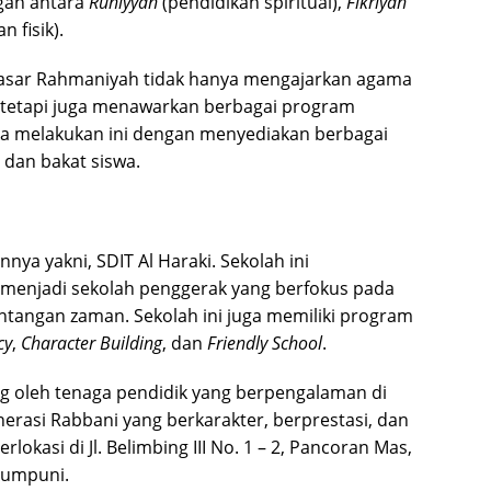
gan antara
Ruhiyyah
(pendidikan spiritual),
Fikriyah
n fisik).
dasar Rahmaniyah tidak hanya mengajarkan agama
 tetapi juga menawarkan berbagai program
ka melakukan ini dengan menyediakan berbagai
dan bakat siswa.
nnya yakni, SDIT Al Haraki. Sekolah ini
enjadi sekolah penggerak yang berfokus pada
tangan zaman. Sekolah ini juga memiliki program
cy
,
Character Building
, dan
Friendly School
.
ung oleh tenaga pendidik yang berpengalaman di
rasi Rabbani yang berkarakter, berprestasi, dan
rlokasi di Jl. Belimbing III No. 1 – 2, Pancoran Mas,
 mumpuni.