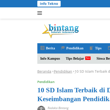
Langsung
Info Tekno
ke
konten
Berita
Pendidikan
Tips
Info Kampus
Tips Belajar
Siswa Be
Beranda
Pendidikan
10 SD Islam Terbaik 
-
-
Pendidikan
10 SD Islam Terbaik di 
Keseimbangan Pendidik
Redaksi Bintang