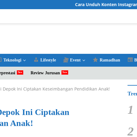
Cara Unduh Konten Instagram Favorit denga
Teknologi
Lifestyle
Event
Ramadhan
B
rprestasi
Review Jurusan
di Depok Ini Ciptakan Keseimbangan Pendidikan Anak!
Tre
1
Depok Ini Ciptakan
an Anak!
2