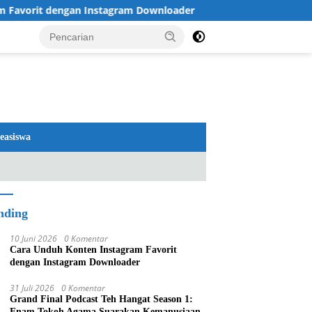
n Instagram Downloader
Review TV LG 2026: OLED dan Q
easiswa
nding
10 Juni 2026
0 Komentar
Cara Unduh Konten Instagram Favorit
dengan Instagram Downloader
31 Juli 2026
0 Komentar
Grand Final Podcast Teh Hangat Season 1:
Enam Tokoh Agama Suarakan Kemanusiaan