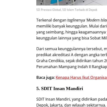
SD Prestasi Global, SD Islam Terbaik di Depok
Terkenal dengan
tagline
nya ‘
Modern Isla
memiliki banyak keunggulan. Mulai dar
yang seimbang, hingga keagamaannya y
keunggulan lainnya yang bisa Sobat Mil
Dari semua keunggulannya tersebut, 
predikat akreditasi A dengan angka te
Graha Cendikia, sejak didirikan tahun 20
Perumahan Mampang Indah II Rangkapa
Baca juga:
Kenapa Harus Ikut Organisas
5. SDIT Insan Mandiri
SDIT Insan Mandiri, yang didirikan pad
Depok, Jakarta, dan wilayah sekitarnya. 