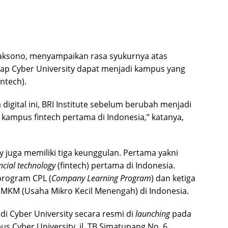
jaksono, menyampaikan rasa syukurnya atas
harap Cyber University dapat menjadi kampus yang
ntech).
digital ini, BRI Institute sebelum berubah menjadi
 kampus fintech pertama di Indonesia,” katanya,
ty juga memiliki tiga keunggulan. Pertama yakni
ncial technology
(fintech) pertama di Indonesia.
program CPL (
Company Learning Program
) dan ketiga
MKM (Usaha Mikro Kecil Menengah) di Indonesia.
i Cyber University secara resmi di
launching
pada
s Cyber University, jl. TB Simatupang No. 6,