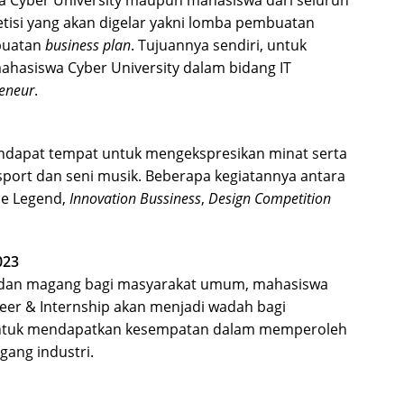
etisi yang akan digelar yakni lomba pembuatan
buatan
business plan
. Tujuannya sendiri, untuk
mahasiswa Cyber University dalam bidang IT
eneur
.
mendapat tempat untuk mengekspresikan minat serta
-sport dan seni musik. Beberapa kegiatannya antara
ile Legend,
Innovation Bussiness
,
Design Competition
023
a dan magang bagi masyarakat umum, mahasiswa
reer & Internship akan menjadi wadah bagi
 untuk mendapatkan kesempatan dalam memperoleh
ang industri.