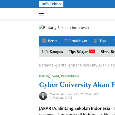
Langsung
Info Tekno
ke
konten
Berita
Pendidikan
Tips
Info Kampus
Tips Belajar
Siswa Be
Beranda
Berita
Cyber University Akan Had
-
-
Berita
,
Event
,
Pendidikan
Cyber University Akan 
Redaksi Bintang
-
CYBER UNIVERSITY
2 Februari 2023
JAKARTA, Bintang Sekolah Indonesia –
technology
) pertama di Indonesia, kini