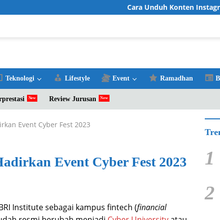
Cara Unduh Konten Instagram Favo
Teknologi
Lifestyle
Event
Ramadhan
B
rprestasi
Review Jurusan
irkan Event Cyber Fest 2023
Tre
1
Hadirkan Event Cyber Fest 2023
2
BRI Institute sebagai kampus fintech (
financial
 sudah resmi berubah menjadi
Cyber University
atau