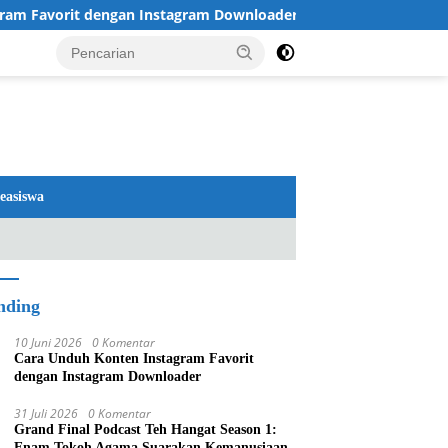
m Favorit dengan Instagram Downloader
Review TV LG 2
easiswa
nding
10 Juni 2026
0 Komentar
Cara Unduh Konten Instagram Favorit
dengan Instagram Downloader
31 Juli 2026
0 Komentar
Grand Final Podcast Teh Hangat Season 1:
Enam Tokoh Agama Suarakan Kemanusiaan