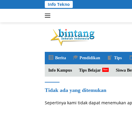
Langsung
Info Tekno
ke
konten
Berita
Pendidikan
Tips
Info Kampus
Tips Belajar
Siswa Be
Tidak ada yang ditemukan
Sepertinya kami tidak dapat menemukan ap