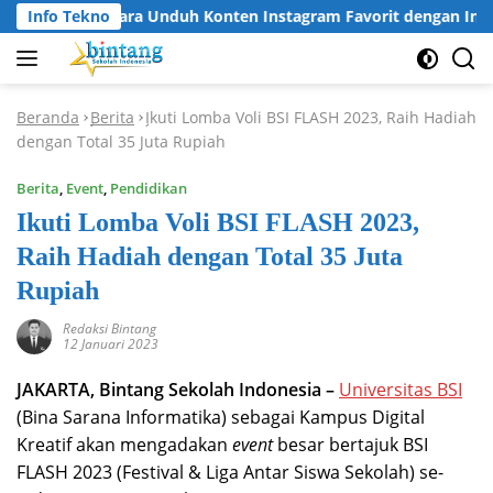
Langsung
Info Tekno
Cara Unduh Konten Instagram Favorit dengan Insta
ke
konten
Beranda
Berita
Ikuti Lomba Voli BSI FLASH 2023, Raih Hadiah
-
-
dengan Total 35 Juta Rupiah
Berita
,
Event
,
Pendidikan
Ikuti Lomba Voli BSI FLASH 2023,
Raih Hadiah dengan Total 35 Juta
Rupiah
Redaksi Bintang
12 Januari 2023
JAKARTA, Bintang Sekolah Indonesia –
Universitas BSI
(Bina Sarana Informatika) sebagai Kampus Digital
Kreatif akan mengadakan
event
besar bertajuk BSI
FLASH 2023 (Festival & Liga Antar Siswa Sekolah) se-