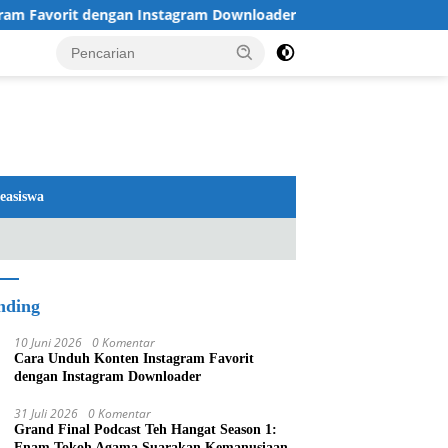
 dengan Instagram Downloader
Review TV LG 2026: OLED
easiswa
nding
10 Juni 2026
0 Komentar
Cara Unduh Konten Instagram Favorit
dengan Instagram Downloader
31 Juli 2026
0 Komentar
Grand Final Podcast Teh Hangat Season 1:
Enam Tokoh Agama Suarakan Kemanusiaan