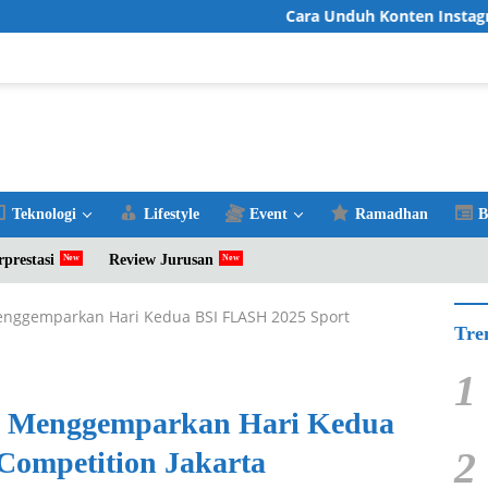
Cara Unduh Konten Instagram Favorit
Teknologi
Lifestyle
Event
Ramadhan
B
rprestasi
Review Jurusan
Menggemparkan Hari Kedua BSI FLASH 2025 Sport
Tre
1
an Menggemparkan Hari Kedua
2
Competition Jakarta