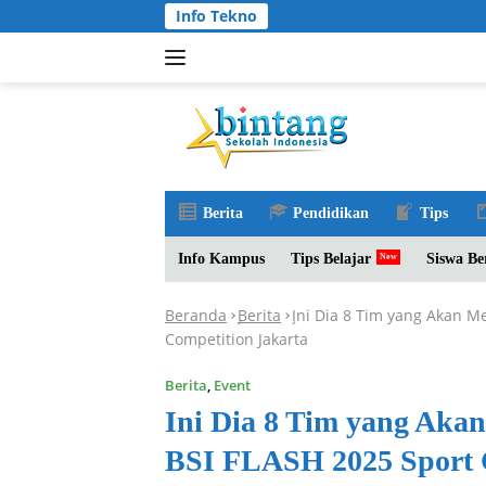
Langsung
Info Tekno
ke
konten
Berita
Pendidikan
Tips
Info Kampus
Tips Belajar
Siswa Be
Beranda
Berita
Ini Dia 8 Tim yang Akan 
-
-
Competition Jakarta
Berita
,
Event
Ini Dia 8 Tim yang Ak
BSI FLASH 2025 Sport 