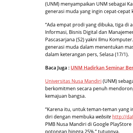
(UNM) menyampaikan UNM sebagai Kam
generasi muda yang ingin cepat-cepat k
“Ada empat prodi yang dibuka, tiga di a
Informasi, Bisnis Digital dan Manajeme
Pascasarjana (S2) yakni Ilmu Komputer
generasi muda dalam menentukan masa d
dalam keterangan pers, Selasa (17/1).
Baca Juga :
UNM Hadirkan Seminar Ber
Universitas Nusa Mandiri
(UNM) sebagai
berkomitmen secara penuh mendorong 
kemajuan bangsa.
“Karena itu, untuk teman-teman yang i
diri dengan membuka
website
http://da
PMB Nusa Mandiri di Google PlayStore
potongan hingga 25%,” tutupnya.