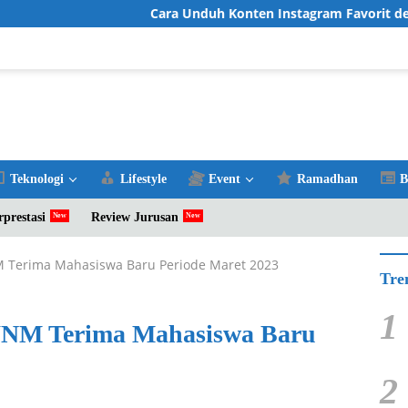
Cara Unduh Konten Instagram Favorit dengan I
Teknologi
Lifestyle
Event
Ramadhan
B
rprestasi
Review Jurusan
M Terima Mahasiswa Baru Periode Maret 2023
Tre
1
 UNM Terima Mahasiswa Baru
2