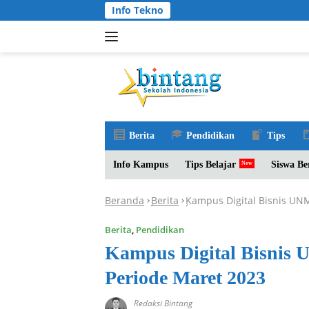
Langsung
Info Tekno
ke
konten
Berita
Pendidikan
Tips
Info Kampus
Tips Belajar
Siswa Be
Beranda
Berita
Kampus Digital Bisnis UN
-
-
Berita
,
Pendidikan
Kampus Digital Bisnis
Periode Maret 2023
Redaksi Bintang