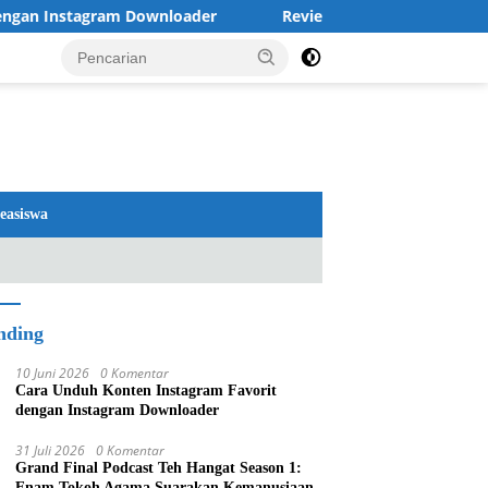
nstagram Downloader
Review TV LG 2026: OLED dan QNED
easiswa
nding
10 Juni 2026
0 Komentar
Cara Unduh Konten Instagram Favorit
dengan Instagram Downloader
31 Juli 2026
0 Komentar
Grand Final Podcast Teh Hangat Season 1:
Enam Tokoh Agama Suarakan Kemanusiaan