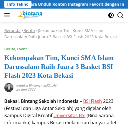
Langsung
Info Tekno
Cara Unduh Konten Instagram Favorit dengan Insta
ke
konten
Beranda
Berita
Kekompakan Tim, Kunci SMA Islam
-
-
Darussalam Raih Juara 3 Basket BSI Flash 2023 Kota Bekasi
Berita
,
Event
Kekompakan Tim, Kunci SMA Islam
Darussalam Raih Juara 3 Basket BSI
Flash 2023 Kota Bekasi
Redaksi Bintang
-
SEKOLAH
28 Juni 2023
Bekasi, Bintang Sekolah Indonesia –
BSI Flash
2023
(Festival dan Liga Antar Sekolah) yang digelar oleh
Kampus Digital Kreatif
Universitas BSI
(Bina Sarana
Informatika) kampus Bekasi melahirkan banyak atlet-