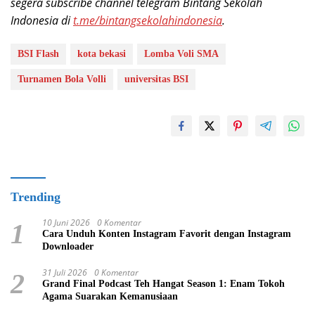
segera subscribe channel telegram Bintang Sekolah
Indonesia di
t.me/bintangsekolahindonesia
.
BSI Flash
kota bekasi
Lomba Voli SMA
Turnamen Bola Volli
universitas BSI
Trending
10 Juni 2026
0 Komentar
1
Cara Unduh Konten Instagram Favorit dengan Instagram
Downloader
31 Juli 2026
0 Komentar
2
Grand Final Podcast Teh Hangat Season 1: Enam Tokoh
Agama Suarakan Kemanusiaan