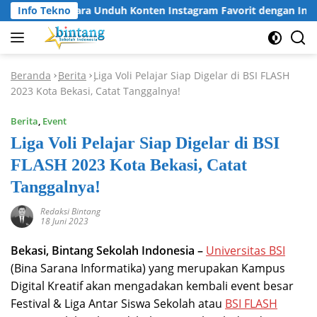
Langsung
Info Tekno
Cara Unduh Konten Instagram Favorit dengan Insta
ke
konten
Beranda
Berita
Liga Voli Pelajar Siap Digelar di BSI FLASH
-
-
2023 Kota Bekasi, Catat Tanggalnya!
Berita
,
Event
Liga Voli Pelajar Siap Digelar di BSI
FLASH 2023 Kota Bekasi, Catat
Tanggalnya!
Redaksi Bintang
18 Juni 2023
Bekasi, Bintang Sekolah Indonesia –
Universitas BSI
(Bina Sarana Informatika) yang merupakan Kampus
Digital Kreatif akan mengadakan kembali event besar
Festival & Liga Antar Siswa Sekolah atau
BSI FLASH