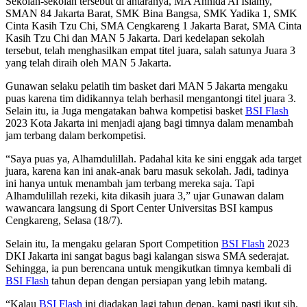
Sekolah-sekolah tersebut di antaranya, MA Annida Al Islamy,
SMAN 84 Jakarta Barat, SMK Bina Bangsa, SMK Yadika 1, SMK
Cinta Kasih Tzu Chi, SMA Cengkareng 1 Jakarta Barat, SMA Cinta
Kasih Tzu Chi dan MAN 5 Jakarta. Dari kedelapan sekolah
tersebut, telah menghasilkan empat titel juara, salah satunya Juara 3
yang telah diraih oleh MAN 5 Jakarta.
Gunawan selaku pelatih tim basket dari MAN 5 Jakarta mengaku
puas karena tim didikannya telah berhasil mengantongi titel juara 3.
Selain itu, ia Juga mengatakan bahwa kompetisi basket
BSI Flash
2023 Kota Jakarta ini menjadi ajang bagi timnya dalam menambah
jam terbang dalam berkompetisi.
“Saya puas ya, Alhamdulillah. Padahal kita ke sini enggak ada target
juara, karena kan ini anak-anak baru masuk sekolah. Jadi, tadinya
ini hanya untuk menambah jam terbang mereka saja. Tapi
Alhamdulillah rezeki, kita dikasih juara 3,” ujar Gunawan dalam
wawancara langsung di Sport Center Universitas BSI kampus
Cengkareng, Selasa (18/7).
Selain itu, Ia mengaku gelaran Sport Competition
BSI Flash
2023
DKI Jakarta ini sangat bagus bagi kalangan siswa SMA sederajat.
Sehingga, ia pun berencana untuk mengikutkan timnya kembali di
BSI Flash
tahun depan dengan persiapan yang lebih matang.
“Kalau
BSI Flash
ini diadakan lagi tahun depan, kami pasti ikut sih.