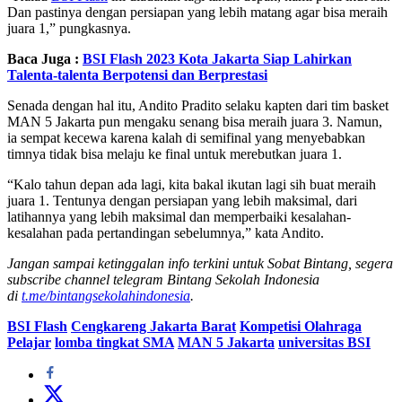
Dan pastinya dengan persiapan yang lebih matang agar bisa meraih
juara 1,” pungkasnya.
Baca Juga :
BSI Flash 2023 Kota Jakarta Siap Lahirkan
Talenta-talenta Berpotensi dan Berprestasi
Senada dengan hal itu, Andito Pradito selaku kapten dari tim basket
MAN 5 Jakarta pun mengaku senang bisa meraih juara 3. Namun,
ia sempat kecewa karena kalah di semifinal yang menyebabkan
timnya tidak bisa melaju ke final untuk merebutkan juara 1.
“Kalo tahun depan ada lagi, kita bakal ikutan lagi sih buat meraih
juara 1. Tentunya dengan persiapan yang lebih maksimal, dari
latihannya yang lebih maksimal dan memperbaiki kesalahan-
kesalahan pada pertandingan sebelumnya,” kata Andito.
Jangan sampai ketinggalan info terkini untuk Sobat Bintang, segera
subscribe channel telegram Bintang Sekolah Indonesia
di
t.me/bintangsekolahindonesia
.
BSI Flash
Cengkareng Jakarta Barat
Kompetisi Olahraga
Pelajar
lomba tingkat SMA
MAN 5 Jakarta
universitas BSI