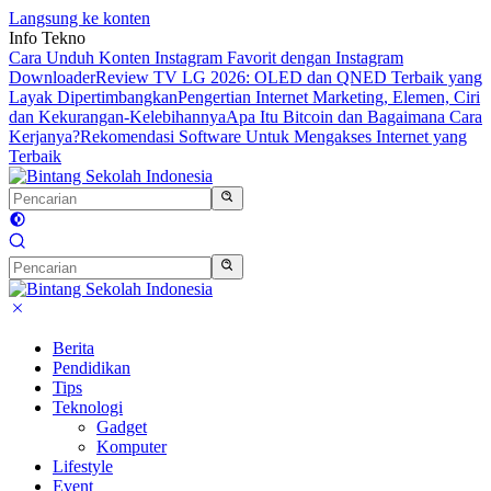
Langsung ke konten
Info Tekno
Cara Unduh Konten Instagram Favorit dengan Instagram
Downloader
Review TV LG 2026: OLED dan QNED Terbaik yang
Layak Dipertimbangkan
Pengertian Internet Marketing, Elemen, Ciri
dan Kekurangan-Kelebihannya
Apa Itu Bitcoin dan Bagaimana Cara
Kerjanya?
Rekomendasi Software Untuk Mengakses Internet yang
Terbaik
Berita
Pendidikan
Tips
Teknologi
Gadget
Komputer
Lifestyle
Event