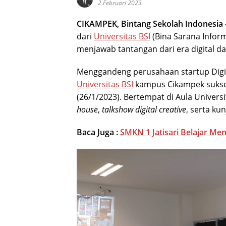
2 Februari 2023
CIKAMPEK, Bintang Sekolah Indonesia 
dari
Universitas BSI
(Bina Sarana Inform
menjawab tantangan dari era digital d
Menggandeng perusahaan startup Digita
Universitas BSI
kampus Cikampek sukses
(26/1/2023). Bertempat di Aula Univers
house
,
talkshow digital creative
, serta ku
Baca Juga :
SMKN 1 Jatisari Belajar Me