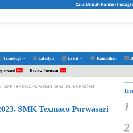
Cara Unduh Konten Instagram Favo
Teknologi
Lifestyle
Event
Ramadhan
B
rprestasi
Review Jurusan
23, SMK Texmaco Purwasari Kenal Dunia Podcast
Tre
1
 2023, SMK Texmaco Purwasari
2