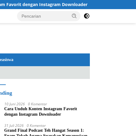
rit dengan Instagram Downloader
Review TV LG 2026: O
easiswa
nding
10 Juni 2026
0 Komentar
Cara Unduh Konten Instagram Favorit
dengan Instagram Downloader
31 Juli 2026
0 Komentar
Grand Final Podcast Teh Hangat Season 1:
Enam Tokoh Agama Suarakan Kemanusiaan