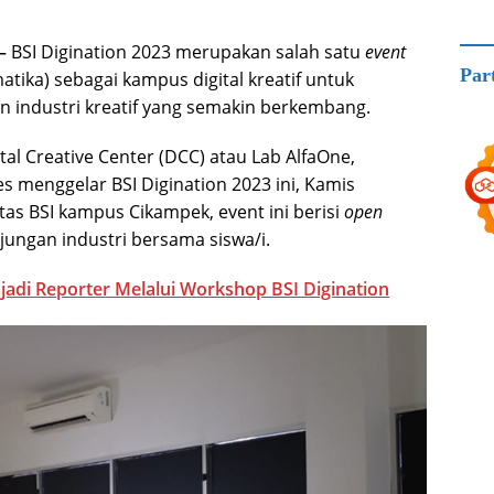
–
BSI Digination 2023 merupakan salah satu
event
Par
atika) sebagai kampus digital kreatif untuk
an industri kreatif yang semakin berkembang.
l Creative Center (DCC) atau Lab AlfaOne,
 menggelar BSI Digination 2023 ini, Kamis
itas BSI kampus Cikampek, event ini berisi
open
njungan industri bersama siswa/i.
njadi Reporter Melalui Workshop BSI Digination