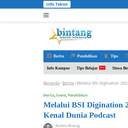
Langsung
Info Tekno
ke
konten
Berita
Pendidikan
Tips
Info Kampus
Tips Belajar
Siswa Be
Beranda
Berita
Melalui BSI Digination 20
-
-
Berita
,
Event
,
Pendidikan
Melalui BSI Digination
Kenal Dunia Podcast
Redaksi Bintang