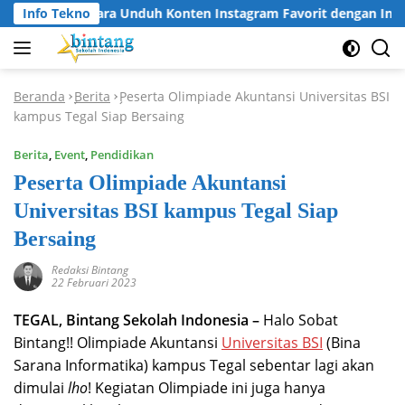
Langsung
Info Tekno
Cara Unduh Konten Instagram Favorit dengan Instag
ke
konten
Beranda
Berita
Peserta Olimpiade Akuntansi Universitas BSI
-
-
kampus Tegal Siap Bersaing
Berita
,
Event
,
Pendidikan
Peserta Olimpiade Akuntansi
Universitas BSI kampus Tegal Siap
Bersaing
Redaksi Bintang
22 Februari 2023
TEGAL, Bintang Sekolah Indonesia –
Halo Sobat
Bintang!! Olimpiade Akuntansi
Universitas BSI
(Bina
Sarana Informatika) kampus Tegal sebentar lagi akan
dimulai
lho
! Kegiatan Olimpiade ini juga hanya