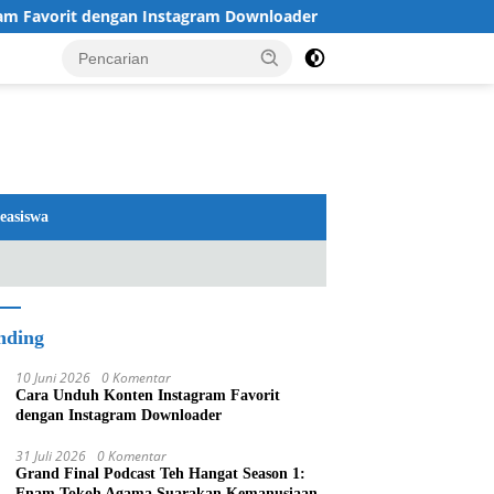
orit dengan Instagram Downloader
Review TV LG 2026: 
easiswa
nding
10 Juni 2026
0 Komentar
Cara Unduh Konten Instagram Favorit
dengan Instagram Downloader
31 Juli 2026
0 Komentar
Grand Final Podcast Teh Hangat Season 1:
Enam Tokoh Agama Suarakan Kemanusiaan