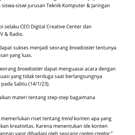
leh siswa-siswi jurusan Teknik Komputer & Jaringan
i selaku CEO Digital Creative Center dan
V & Radio.
apat sukses menjadi seorang
broadcaster
tentunya
san yang luas.
 seorang
broadcaster
dapat menguasai acara dengan
tuasi yang tidak terduga saat berlangsungnya
pada Sabtu (14/1/23).
aikan materi tentang step-step bagaimana
 memerlukan riset tentang
trend
konten apa yang
ukan kreativitas. Karena menentukan ide konten
tangan yang dihadapi oleh seorang
conten creator
,”