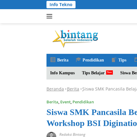
Langsung
Info Tekno
ke
konten
Berita
Pendidikan
Tips
Info Kampus
Tips Belajar
Siswa Be
Beranda
Berita
Siswa SMK Pancasila Belaj
-
-
Berita
,
Event
,
Pendidikan
Siswa SMK Pancasila Be
Workshop BSI Diginati
Redaksi Bintang