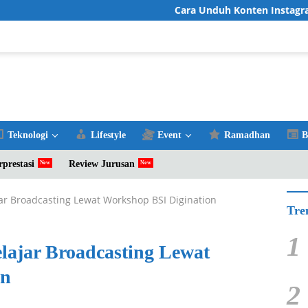
Cara Unduh Konten Instagram Fav
Teknologi
Lifestyle
Event
Ramadhan
B
rprestasi
Review Jurusan
ar Broadcasting Lewat Workshop BSI Digination
Tre
1
lajar Broadcasting Lewat
on
2