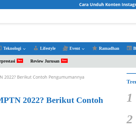
Cara Unduh Konten Instagram 
Teknologi
Lifestyle
Event
Ramadhan
B
rprestasi
Review Jurusan
PTN 2022? Berikut Contoh Pengumumannya
Tre
1
NMPTN 2022? Berikut Contoh
2