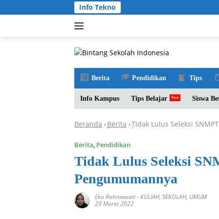
Langsung
Info Tekno
ke
konten
Berita
Pendidikan
Tips
Info Kampus
Tips Belajar
Siswa Be
Beranda
Berita
Tidak Lulus Seleksi SNM
-
-
Berita
,
Pendidikan
Tidak Lulus Seleksi S
Pengumumannya
Eka Rahmawati
-
KULIAH
,
SEKOLAH
,
UMUM
29 Maret 2022