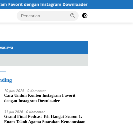
Favorit dengan Instagram Downloader
Review TV LG 202
easiswa
nding
10 Juni 2026
0 Komentar
Cara Unduh Konten Instagram Favorit
dengan Instagram Downloader
31 Juli 2026
0 Komentar
Grand Final Podcast Teh Hangat Season 1:
Enam Tokoh Agama Suarakan Kemanusiaan