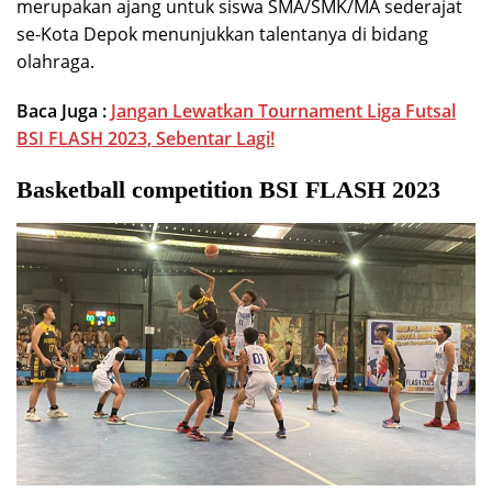
merupakan ajang untuk siswa SMA/SMK/MA sederajat
se-Kota Depok menunjukkan talentanya di bidang
olahraga.
Baca Juga :
Jangan Lewatkan Tournament Liga Futsal
BSI FLASH 2023, Sebentar Lagi!
Basketball competition BSI FLASH 2023