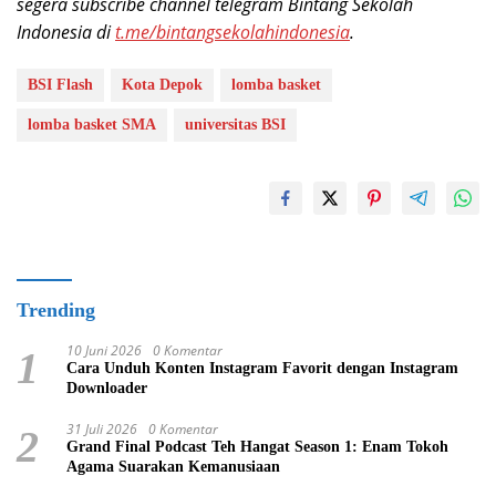
segera subscribe channel telegram Bintang Sekolah
Indonesia di
t.me/bintangsekolahindonesia
.
BSI Flash
Kota Depok
lomba basket
lomba basket SMA
universitas BSI
Trending
10 Juni 2026
0 Komentar
1
Cara Unduh Konten Instagram Favorit dengan Instagram
Downloader
31 Juli 2026
0 Komentar
2
Grand Final Podcast Teh Hangat Season 1: Enam Tokoh
Agama Suarakan Kemanusiaan