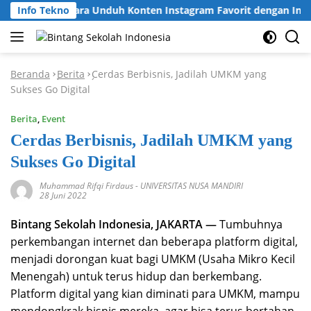
Langsung
Info Tekno
Cara Unduh Konten Instagram Favorit dengan Inst
ke
konten
Beranda
Berita
Cerdas Berbisnis, Jadilah UMKM yang
-
-
Sukses Go Digital
Berita
,
Event
Cerdas Berbisnis, Jadilah UMKM yang
Sukses Go Digital
Muhammad Rifqi Firdaus
-
UNIVERSITAS NUSA MANDIRI
28 Juni 2022
Bintang Sekolah Indonesia, JAKARTA —
Tumbuhnya
perkembangan internet dan beberapa platform digital,
menjadi dorongan kuat bagi UMKM (Usaha Mikro Kecil
Menengah) untuk terus hidup dan berkembang.
Platform digital yang kian diminati para UMKM, mampu