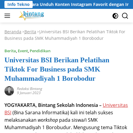
Langsung
Info Tekno
Cara Unduh Konten Instagram Favorit dengan Insta
ke
konten
Beranda
Berita
Universitas BSI Berikan Pelatihan Tiktok For
-
-
Business pada SMK Muhammadiyah 1 Borobodur
Berita
,
Event
,
Pendidikan
Universitas BSI Berikan Pelatihan
Tiktok For Business pada SMK
Muhammadiyah 1 Borobodur
Redaksi Bintang
9 Januari 2023
YOGYAKARTA, Bintang Sekolah Indonesia –
Universitas
BSI
(Bina Sarana Informatika) kali ini telah sukses
melaksanakan
workshop
pada siswa/i SMK
Muhammadiyah 1 Borobudur. Mengusung tema Tiktok