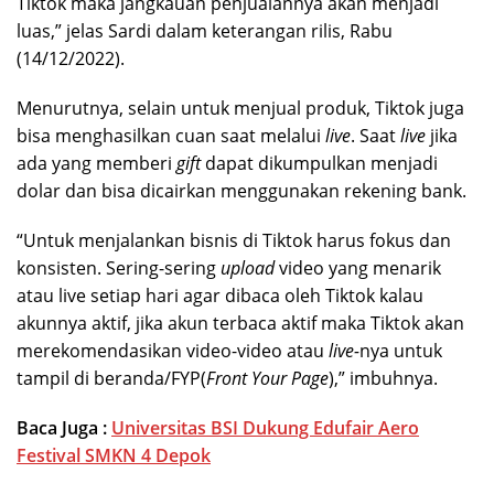
Tiktok maka jangkauan penjualannya akan menjadi
luas,” jelas Sardi dalam keterangan rilis, Rabu
(14/12/2022).
Menurutnya, selain untuk menjual produk, Tiktok juga
bisa menghasilkan cuan saat melalui
live
. Saat
live
jika
ada yang memberi
gift
dapat dikumpulkan menjadi
dolar dan bisa dicairkan menggunakan rekening bank.
“Untuk menjalankan bisnis di Tiktok harus fokus dan
konsisten. Sering-sering
upload
video yang menarik
atau live setiap hari agar dibaca oleh Tiktok kalau
akunnya aktif, jika akun terbaca aktif maka Tiktok akan
merekomendasikan video-video atau
live-
nya untuk
tampil di beranda/FYP(
Front Your Page
),” imbuhnya.
Baca Juga :
Universitas BSI Dukung Edufair Aero
Festival SMKN 4 Depok