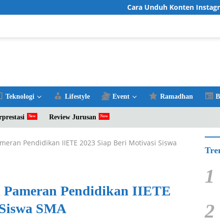
Cara Unduh Konten Instagram Fav
Teknologi
Lifestyle
Event
Ramadhan
B
rprestasi
Review Jurusan
ameran Pendidikan IIETE 2023 Siap Beri Motivasi Siswa
Tre
1
di Pameran Pendidikan IIETE
2
i Siswa SMA