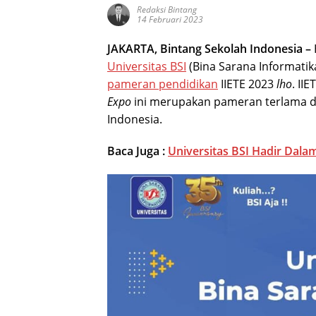
Redaksi Bintang
14 Februari 2023
JAKARTA, Bintang Sekolah Indonesia –
Universitas BSI
(Bina Sarana Informatika
pameran pendidikan
IIETE 2023
lho
. II
Expo
ini merupakan pameran terlama d
Indonesia.
Baca Juga :
Universitas BSI Hadir Dal