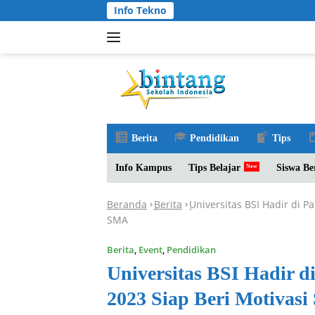
Langsung
Info Tekno
ke
konten
Berita
Pendidikan
Tips
Info Kampus
Tips Belajar
Siswa Be
Beranda
Berita
Universitas BSI Hadir di P
-
-
SMA
Berita
,
Event
,
Pendidikan
Universitas BSI Hadir 
2023 Siap Beri Motivas