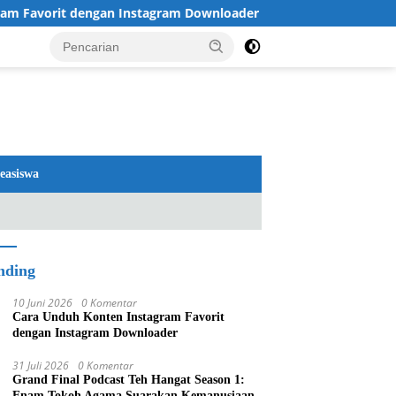
orit dengan Instagram Downloader
Review TV LG 2026: 
easiswa
nding
10 Juni 2026
0 Komentar
Cara Unduh Konten Instagram Favorit
dengan Instagram Downloader
31 Juli 2026
0 Komentar
Grand Final Podcast Teh Hangat Season 1:
Enam Tokoh Agama Suarakan Kemanusiaan