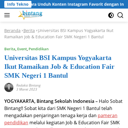
Langsung
Info Tekno
Cara Unduh Konten Instagram Favorit dengan Insta
ke
konten
Beranda
Berita
Universitas BSI Kampus Yogyakarta Ikut
-
-
Ramaikan Job & Education Fair SMK Negeri 1 Bantul
Berita
,
Event
,
Pendidikan
Universitas BSI Kampus Yogyakarta
Ikut Ramaikan Job & Education Fair
SMK Negeri 1 Bantul
Redaksi Bintang
3 Maret 2023
YOGYAKARTA, Bintang Sekolah Indonesia –
Halo Sobat
Bintang!! Sobat kita dari SMK Negeri 1 Bantul telah
mengadakan penjaringan tenaga kerja dan
pameran
pendidikan
melalui kegiatan Job & Education Fair SMK