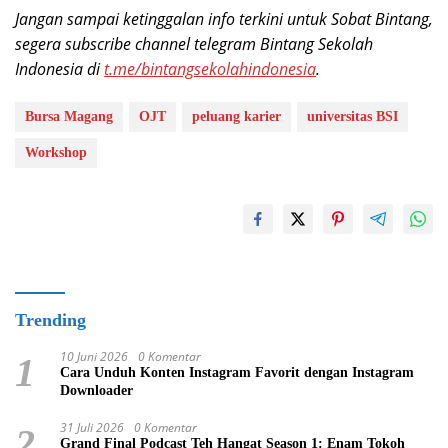
Jangan sampai ketinggalan info terkini untuk Sobat Bintang,
segera subscribe channel telegram Bintang Sekolah
Indonesia di
t.me/bintangsekolahindonesia
.
Bursa Magang
OJT
peluang karier
universitas BSI
Workshop
Trending
10 Juni 2026
0 Komentar
1
Cara Unduh Konten Instagram Favorit dengan Instagram
Downloader
31 Juli 2026
0 Komentar
2
Grand Final Podcast Teh Hangat Season 1: Enam Tokoh