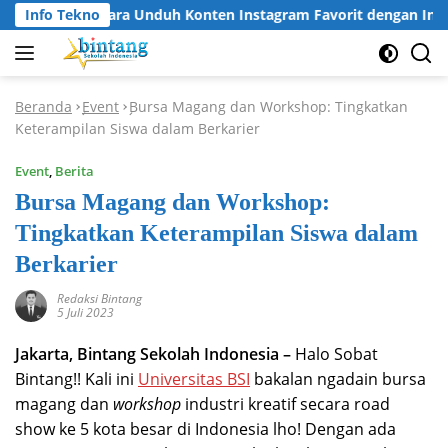
Langsung
Info Tekno
Cara Unduh Konten Instagram Favorit dengan Insta
ke
konten
Beranda
Event
Bursa Magang dan Workshop: Tingkatkan
-
-
Keterampilan Siswa dalam Berkarier
Event
,
Berita
Bursa Magang dan Workshop:
Tingkatkan Keterampilan Siswa dalam
Berkarier
Redaksi Bintang
5 Juli 2023
Jakarta, Bintang Sekolah Indonesia –
Halo Sobat
Bintang!! Kali ini
Universitas BSI
bakalan ngadain bursa
magang dan
workshop
industri kreatif secara road
show ke 5 kota besar di Indonesia lho! Dengan ada