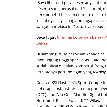
“Saya lihat dari para pesertanya ini, sa
peserta yang berasal dari Sukabumi, me
berkompetisi bersama tim-tim dari se
ini. Intinya, saya sangat mengapresiasi
sangat luar biasa ini,” tuturnya kepada 
Baca Juga :
6 Tim Ini Lolos dari Babak 
Bekasi
Di samping itu, ia berpesan kepada se
menjunjung tinggi sportivitas. “Buat p
sudah biasa di dalam kompetisi. Yang t
terciptanya pertandingan yang
fairplay
Gelaran BSI Flash 2024 Sport Competit
beberapa instansi swasta maupun negeri
(DCC) atau Alfa-One, Mandiri Digital U
Nutrifood, Pocari Sweat, KCD Wilayah II
Kota Bogor, PBVSI Kota Bogor, dan Per