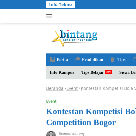
Langsung
Info Tekno
ke
konten
Berita
Pendidikan
Tips
Info Kampus
Tips Belajar
Siswa Be
Beranda
Event
Kontestan Kompetisi Bola V
-
-
Event
Kontestan Kompetisi Bol
Competition Bogor
Redaksi Bintang