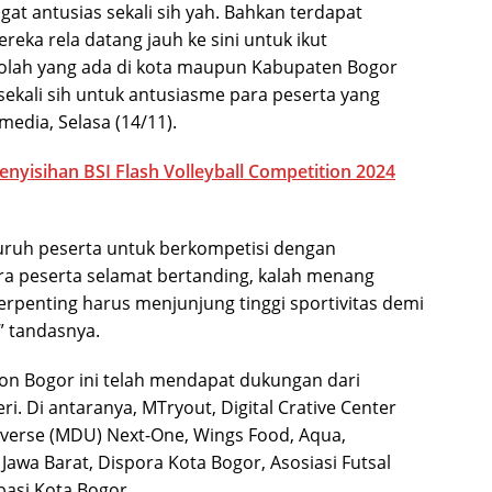
ngat antusias sekali sih yah. Bahkan terdapat
reka rela datang jauh ke sini untuk ikut
kolah yang ada di kota maupun Kabupaten Bogor
 sekali sih untuk antusiasme para peserta yang
media, Selasa (14/11).
Penyisihan BSI Flash Volleyball Competition 2024
luruh peserta untuk berkompetisi dengan
ara peserta selamat bertanding, kalah menang
erpenting harus menjunjung tinggi sportivitas demi
,” tandasnya.
ion Bogor ini telah mendapat dukungan dari
. Di antaranya, MTryout, Digital Crative Center
niverse (MDU) Next-One, Wings Food, Aqua,
 Jawa Barat, Dispora Kota Bogor, Asosiasi Futsal
basi Kota Bogor.