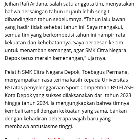
Jeihan Rafi Ardana, salah satu anggota tim, menyatakan
bahwa persaingan tahun ini jauh lebih sengit
dibandingkan tahun sebelumnya. “Tahun lalu lawan
yang hadir tidak sehebat tahun ini. Saya mengakui,
semua tim yang berkompetisi tahun ini hampir rata
kekuatan dan kehebatannya. Saya berpesan ke tim
untuk menambah semangat, agar SMK Citra Negara
Depok terus meraih kemenangan,” ujarnya.
Pelatih SMK Citra Negara Depok, Toebagus Permana,
menyampaikan rasa terima kasih kepada Universitas
BSI atas penyelenggaraan Sport Competition BSI FLASH
Kota Depok yang sukses dilaksanakan dari tahun 2023
hingga tahun 2024. Ia mengungkapkan bahwa timnya
kembali tampil dengan kekuatan yang sama, bahkan
dengan kehadiran beberapa wajah baru yang
membawa antusiasme tinggi.