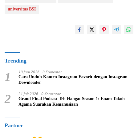
universitas BSI
Trending
10 Juni 2026
0 Komentar
1
Cara Unduh Konten Instagram Favorit dengan Instagram
Downloader
31 Juli 2026
0 Komentar
2
Grand Final Podcast Teh Hangat Season 1: Enam Tokoh
Agama Suarakan Kemanusiaan
Partner