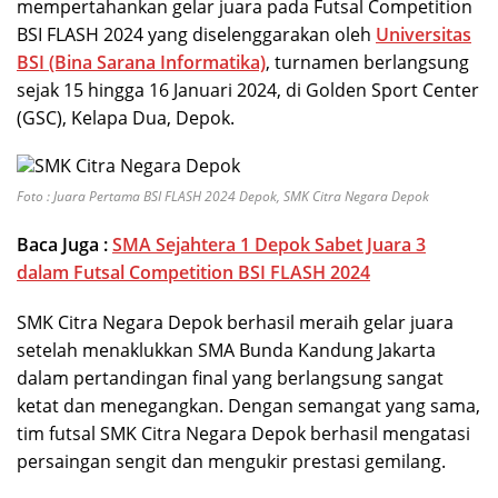
mempertahankan gelar juara pada Futsal Competition
BSI FLASH 2024 yang diselenggarakan oleh
Universitas
BSI (Bina Sarana Informatika)
, turnamen berlangsung
sejak 15 hingga 16 Januari 2024, di Golden Sport Center
(GSC), Kelapa Dua, Depok.
Foto : Juara Pertama BSI FLASH 2024 Depok, SMK Citra Negara Depok
Baca Juga :
SMA Sejahtera 1 Depok Sabet Juara 3
dalam Futsal Competition BSI FLASH 2024
SMK Citra Negara Depok berhasil meraih gelar juara
setelah menaklukkan SMA Bunda Kandung Jakarta
dalam pertandingan final yang berlangsung sangat
ketat dan menegangkan. Dengan semangat yang sama,
tim futsal SMK Citra Negara Depok berhasil mengatasi
persaingan sengit dan mengukir prestasi gemilang.