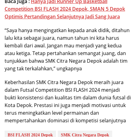
Baca Juga :
Hanya Jadi Runner Up Basketball
Competition BSI FLASH 2024 Depok, SMAN 5 Depok
Optimis Pertandingan Selanjutnya Jadi Sang Juara
“Saya hanya mengingatkan kepada anak didik, ditahun
lalu kita sebagai juara, namun tahun ini kita harus
kembali dari awal. Jangan mau menjadi yang kedua
atau ketiga. Tetap pertahankan semangat juang, dan
tunjukkan bahwa SMK Citra Negara Depok adalah tim
yang tak terkalahkan,” ungkapnya
Keberhasilan SMK Citra Negara Depok meraih juara
dalam Futsal Competition BSI FLASH 2024 menjadi
bukti konsistensi dan kualitas tim dalam dunia futsal di
Kota Depok. Prestasi ini juga menjadi motivasi untuk
terus meningkatkan level permainan dan
mempertahankan dominasi di kompetisi selanjutnya
BSI FLASH 2024 Depok
SMK Citra Negara Depok