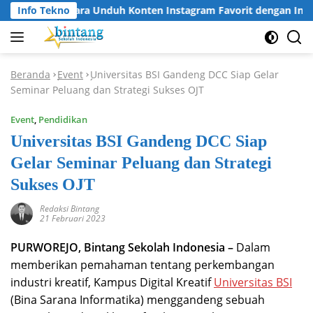
Langsung
Info Tekno
Cara Unduh Konten Instagram Favorit dengan Insta
ke
konten
Beranda
Event
Universitas BSI Gandeng DCC Siap Gelar
-
-
Seminar Peluang dan Strategi Sukses OJT
Event
,
Pendidikan
Universitas BSI Gandeng DCC Siap
Gelar Seminar Peluang dan Strategi
Sukses OJT
Redaksi Bintang
21 Februari 2023
PURWOREJO, Bintang Sekolah Indonesia –
Dalam
memberikan pemahaman tentang perkembangan
industri kreatif, Kampus Digital Kreatif
Universitas BSI
(Bina Sarana Informatika) menggandeng sebuah