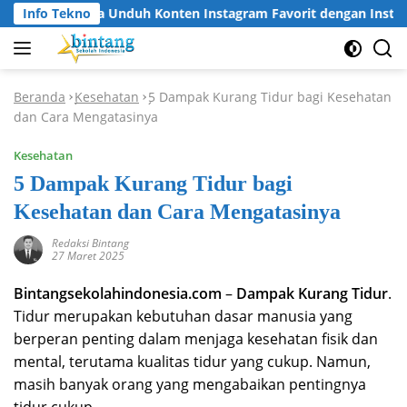
Langsung
Info Tekno
Cara Unduh Konten Instagram Favorit dengan Instagr
ke
konten
Beranda
Kesehatan
5 Dampak Kurang Tidur bagi Kesehatan
-
-
dan Cara Mengatasinya
Kesehatan
5 Dampak Kurang Tidur bagi
Kesehatan dan Cara Mengatasinya
Redaksi Bintang
27 Maret 2025
Bintangsekolahindonesia.com
–
Dampak Kurang Tidur
.
Tidur merupakan kebutuhan dasar manusia yang
berperan penting dalam menjaga kesehatan fisik dan
mental, terutama kualitas tidur yang cukup. Namun,
masih banyak orang yang mengabaikan pentingnya