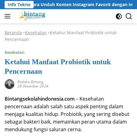
Langsung
Info Tekno
Cara Unduh Konten Instagram Favorit dengan Insta
ke
konten
Beranda
Kesehatan
Ketahui Manfaat Probiotik untuk
-
-
Pencernaan
Kesehatan
Ketahui Manfaat Probiotik untuk
Pencernaan
Redaksi Bintang
28 Desember 2024
Bintangsekolahindonesia.com
– Kesehatan
pencernaan adalah salah satu aspek penting dalam
menjaga kualitas hidup. Probiotik, yang sering disebut
sebagai bakteri baik, memainkan peran utama dalam
mendukung fungsi saluran cerna.