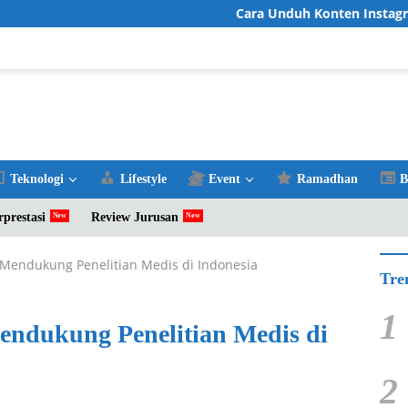
Cara Unduh Konten Instagram Fa
Teknologi
Lifestyle
Event
Ramadhan
B
rprestasi
Review Jurusan
Mendukung Penelitian Medis di Indonesia
Tre
1
ndukung Penelitian Medis di
2