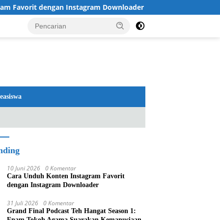
vorit dengan Instagram Downloader
Review TV LG 2026:
easiswa
nding
10 Juni 2026
0 Komentar
Cara Unduh Konten Instagram Favorit
dengan Instagram Downloader
31 Juli 2026
0 Komentar
Grand Final Podcast Teh Hangat Season 1:
Enam Tokoh Agama Suarakan Kemanusiaan