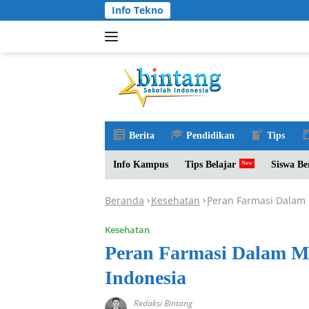
Langsung
Info Tekno
ke
konten
Berita
Pendidikan
Tips
Info Kampus
Tips Belajar
Siswa Be
Beranda
Kesehatan
Peran Farmasi Dalam 
-
-
Kesehatan
Peran Farmasi Dalam Me
Indonesia
Redaksi Bintang