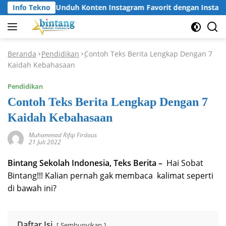
Langsung
Info Tekno
Cara Unduh Konten Instagram Favorit dengan Instagram
ke
konten
Beranda
Pendidikan
Contoh Teks Berita Lengkap Dengan 7
-
-
Kaidah Kebahasaan
Pendidikan
Contoh Teks Berita Lengkap Dengan 7
Kaidah Kebahasaan
Muhammad Rifqi Firdaus
21 Juli 2022
Bintang Sekolah Indonesia, Teks Berita –
Hai Sobat
Bintang!!! Kalian pernah gak membaca kalimat seperti
di bawah ini?
Daftar Isi
Sembunyikan