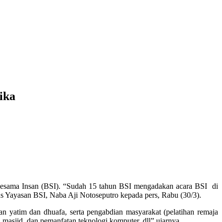
ika
Sesama Insan (BSI). “Sudah 15 tahun BSI mengadakan acara BSI di
us Yayasan BSI, Naba Aji Notoseputro kepada pers, Rabu (30/3).
 yatim dan dhuafa, serta pengabdian masyarakat (pelatihan remaja
n masjid, dan pemanfatan teknologi komputer, dll” ujarnya.