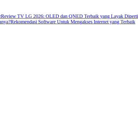
r
Review TV LG 2026: OLED dan QNED Terbaik yang Layak Dipert
anya?
Rekomendasi Software Untuk Mengakses Internet yang Terbaik