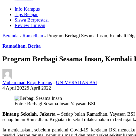
Info Kampus
Tips Belajar
Siswa Berprestasi
Review Jurusan
Beranda
-
Ramadhan
-
Program Berbagi Sesama Insan, Kembali Dige
Ramadhan
,
Berita
Program Berbagi Sesama Insan, Kembali D
Muhammad Rifqi Firdaus
-
UNIVERSITAS BSI
4 April 2022
5 April 2022
Foto : Berbagi Sesama Insan Yayasan BSI
Bintang Sekolah, Jakarta –
Setiap bulan Ramadhan, Yayasan BSI 
setiap bulan Ramadhan. Kegiatan tersebut dilaksanakan di berbagai 
Ia menjelaskan, sebelum pandemi Covid-19, kegiatan BSI mencakup
masjid, karang taruna, pengurus masjid dan masyarakat sekitar kamp