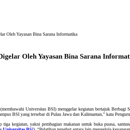
lar Oleh Yayasan Bina Sarana Informatika
igelar Oleh Yayasan Bina Sarana Informat
(membawahi Universitas BSI) menggelar kegiatan bertajuk Berbagi 
kampus BSI yang tersebar di Pulau Jawa dan Kalimantan,” kata Pengur
 tiga kegiatan, yakni pembagian makanan untuk buka puasa, santunan
us
Universitas BS
I
). “Pelatihan tersebut antara lain mengelola keuanga