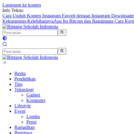
Langsung ke konten
Info Tekno
Cara Unduh Konten Instagram Favorit dengan Instagram Downloade
Kekurangan-Kelebihannya
Apa Itu Bitcoin dan Bagaimana Cara Kerj
Berita
Pendidikan
Tips
Teknologi
Gadget
Komputer
Lifestyle
Event
Lomba
Pensi
Ramadhan
Beasiswa