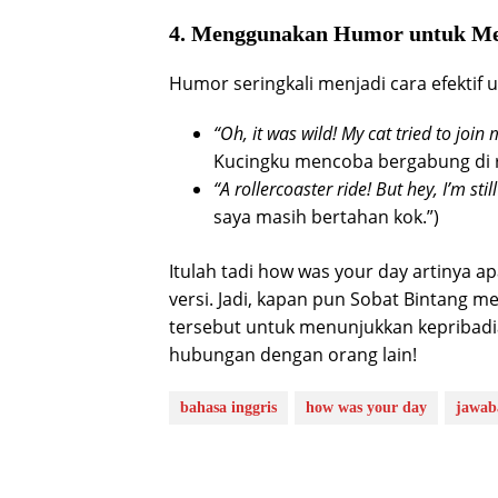
4. Menggunakan Humor untuk Me
Humor seringkali menjadi cara efektif 
“Oh, it was wild! My cat tried to joi
Kucingku mencoba bergabung di 
“A rollercoaster ride! But hey, I’m stil
saya masih bertahan kok.”)
Itulah tadi how was your day artinya 
versi. Jadi, kapan pun Sobat Bintang 
tersebut untuk menunjukkan kepribadi
hubungan dengan orang lain!
bahasa inggris
how was your day
jawab