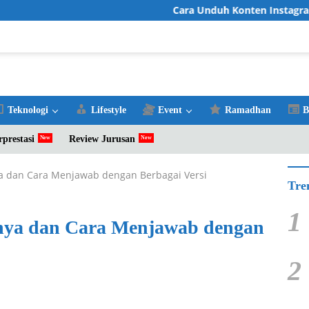
Cara Unduh Konten Instagram Favor
Teknologi
Lifestyle
Event
Ramadhan
B
rprestasi
Review Jurusan
a dan Cara Menjawab dengan Berbagai Versi
Tre
1
nya dan Cara Menjawab dengan
2