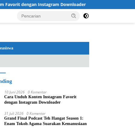
it dengan Instagram Downloader
Review TV LG 2026: OL
easiswa
nding
10 Juni 2026
0 Komentar
Cara Unduh Konten Instagram Favorit
dengan Instagram Downloader
31 Juli 2026
0 Komentar
Grand Final Podcast Teh Hangat Season 1:
Enam Tokoh Agama Suarakan Kemanusiaan