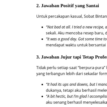
2. Jawaban Positif yang Santai
Untuk percakapan kasual, Sobat Bintan
“Not bad at all. I tried a new recipe, 
sekali. Aku mencoba resep baru, da
“It was a good day. Got some time to
mendapat waktu untuk bersantai d
3. Jawaban Jujur tapi Tetap Profe
Tidak perlu setiap saat “berpura-pura” 
yang terbangun lebih dari sekadar form
“It had its ups and downs, but I mana
dukanya, tetapi aku berhasil mele
“A bit hectic, but I’m glad I accompl
aku senang berhasil menyelesaika