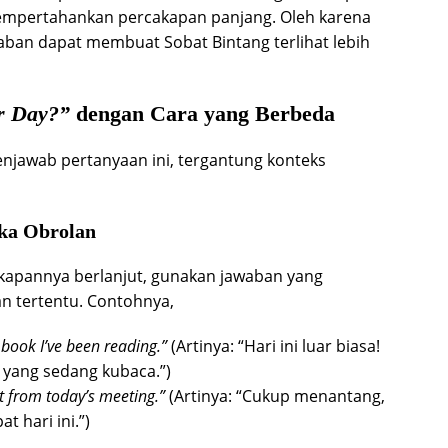
mempertahankan percakapan panjang. Oleh karena
aban dapat membuat Sobat Bintang terlihat lebih
r Day?”
dengan Cara yang Berbeda
njawab pertanyaan ini, tergantung konteks
ka Obrolan
akapannya berlanjut, gunakan jawaban yang
n tertentu. Contohnya,
he book I’ve been reading.”
(Artinya: “Hari ini luar biasa!
 yang sedang kubaca.”)
ot from today’s meeting.”
(Artinya: “Cukup menantang,
t hari ini.”)