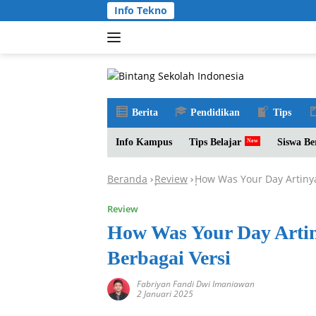
Langsung
Info Tekno
ke
konten
Berita
Pendidikan
Tips
Info Kampus
Tips Belajar
Siswa Be
Beranda
Review
How Was Your Day Artiny
-
-
Review
How Was Your Day Arti
Berbagai Versi
Fabriyan Fandi Dwi Imaniawan
2 Januari 2025