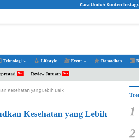
Cara Unduh Konten Instagram Fav
Teknologi
Lifestyle
Event
Ramadhan
B
rprestasi
Review Jurusan
an Kesehatan yang Lebih Baik
Tre
1
dkan Kesehatan yang Lebih
2