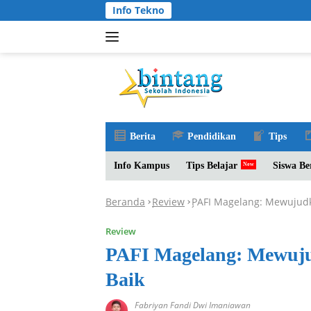
Langsung
Info Tekno
ke
konten
Berita
Pendidikan
Tips
Info Kampus
Tips Belajar
Siswa Be
Beranda
Review
PAFI Magelang: Mewujudk
-
-
Review
PAFI Magelang: Mewuju
Baik
Fabriyan Fandi Dwi Imaniawan