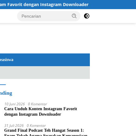
orit dengan Instagram Downloader
Review TV LG 2026:
easiswa
nding
10 Juni 2026
0 Komentar
Cara Unduh Konten Instagram Favorit
dengan Instagram Downloader
31 Juli 2026
0 Komentar
Grand Final Podcast Teh Hangat Season 1:
Enam Tokoh Agama Suarakan Kemanusiaan