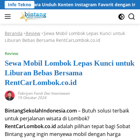
Langsung
Info Tekno
Cara Unduh Konten Instagram Favorit dengan Inst
ke
konten
Beranda
Review
Sewa Mobil Lombok Lepas Kunci untuk
-
-
Liburan Bebas Bersama RentCarLombok.co.id
Review
Sewa Mobil Lombok Lepas Kunci untuk
Liburan Bebas Bersama
RentCarLombok.co.id
Fabriyan Fandi Dwi Imaniawan
19 Oktober 2024
BintangSekolahIndonesia.com
– Butuh solusi terbaik
untuk perjalanan wisata di Lombok?
RentCarLombok.co.id
adalah pilihan tepat bagi Sobat
Bintang yang ingin menyewa mobil dengan harga