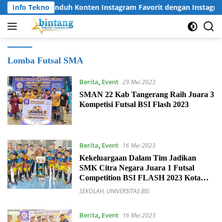
Langsung
Info Tekno
Cara Unduh Konten Instagram Favorit dengan Instagra
ke
konten
Lomba Futsal SMA
Berita
,
Event
29 Mei 2023
SMAN 22 Kab Tangerang Raih Juara 3
Kompetisi Futsal BSI Flash 2023
Berita
,
Event
16 Mei 2023
Kekeluargaan Dalam Tim Jadikan
SMK Citra Negara Juara 1 Futsal
Competition BSI FLASH 2023 Kota
Depok
SEKOLAH
,
UNIVERSITAS BSI
Berita
,
Event
16 Mei 2023