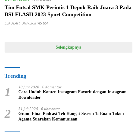
Tim Futsal SMK Perintis 1 Depok Raih Juara 3 Pada
BSI FLASH 2023 Sport Competition
SEKOLAH
,
UNIVERSITAS BSI
Selengkapnya
Trending
10 Juni 2026
0 Komentar
1
Cara Unduh Konten Instagram Favorit dengan Instagram
Downloader
31 Juli 2026
0 Komentar
2
Grand Final Podcast Teh Hangat Season 1: Enam Tokoh
Agama Suarakan Kemanusiaan