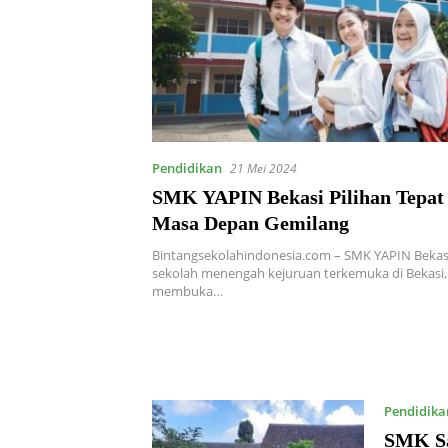
Pendidikan
21 Mei 2024
SMK YAPIN Bekasi Pilihan Tepat
Masa Depan Gemilang
Bintangsekolahindonesia.com – SMK YAPIN Bekasi
sekolah menengah kejuruan terkemuka di Bekasi,
membuka…
Pendidika
SMK Sa