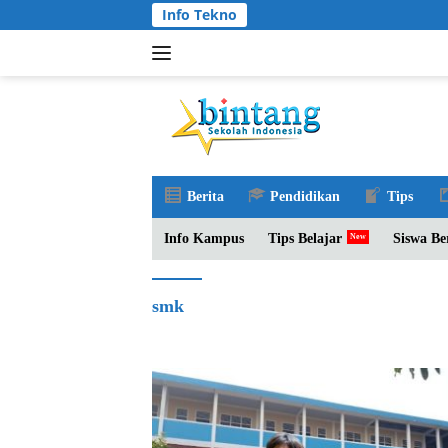
Langsung
Info Tekno
ke
konten
Berita
Pendidikan
Tips
Info Kampus
Tips Belajar
Siswa Be
smk