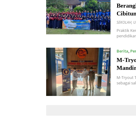
Berang
Cibitu
SEKOLAH
,
U
Praktik K
pendidikan
Berita
,
Pe
M-Tryo
Mandir
M-Tryout T
sebagai sa