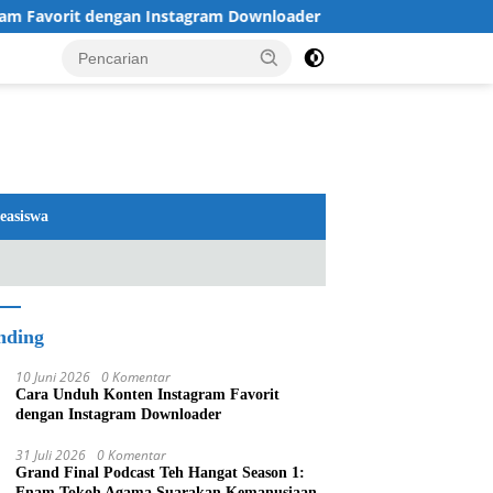
Favorit dengan Instagram Downloader
Review TV LG 202
easiswa
nding
10 Juni 2026
0 Komentar
Cara Unduh Konten Instagram Favorit
dengan Instagram Downloader
31 Juli 2026
0 Komentar
Grand Final Podcast Teh Hangat Season 1:
Enam Tokoh Agama Suarakan Kemanusiaan