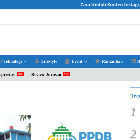
Cara Unduh Konten Instagram 
Teknologi
Lifestyle
Event
Ramadhan
B
rprestasi
Review Jurusan
Tre
1
2