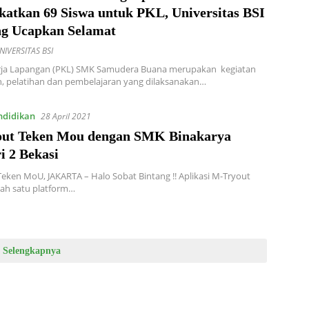
katkan 69 Siswa untuk PKL, Universitas BSI
ng Ucapkan Selamat
NIVERSITAS BSI
erja Lapangan (PKL) SMK Samudera Buana merupakan kegiatan
, pelatihan dan pembelajaran yang dilaksanakan…
ndidikan
28 April 2021
ut Teken Mou dengan SMK Binakarya
i 2 Bekasi
eken MoU, JAKARTA – Halo Sobat Bintang !! Aplikasi M-Tryout
lah satu platform…
Selengkapnya