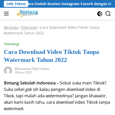
Langsung
Info Tekno
Cara Unduh Konten Instagram Favorit dengan Inst
ke
konten
Beranda
Teknologi
Cara Download Video Tiktok Tanpa
-
-
Watermark Tahun 2022
Teknologi
Cara Download Video Tiktok Tanpa
Watermark Tahun 2022
Muhammad Rifqi Firdaus
30 Juni 2022
Bintang Sekolah Indonesia –
Sobat suka main Tiktok?
Suka sebel
gak
sih kalau pengen
download
video di
Tikok, tapi malah ada
watermark
nya? Jangan khawatir,
akan kami kasih tahu, cara
download
video Tiktok tanpa
watermark.