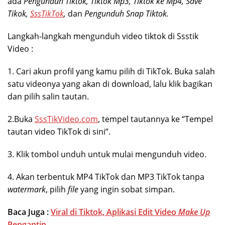
ada
Pengunduh Tiktok, Tiktok Mp3, Tiktok ke Mp4, Save
Tikok,
SssTikTok
,
dan
Pengunduh Snap Tiktok.
Langkah-langkah mengunduh video tiktok di Ssstik
Video :
1. Cari akun profil yang kamu pilih di TikTok. Buka salah
satu videonya yang akan di download, lalu klik bagikan
dan pilih salin tautan.
2.Buka
SssTikVideo.com
, tempel tautannya ke “Tempel
tautan video TikTok di sini”.
3. Klik tombol unduh untuk mulai mengunduh video.
4. Akan terbentuk MP4 TikTok dan MP3 TikTok tanpa
watermark
, pilih
file
yang ingin sobat simpan.
Baca Juga :
Viral di Tiktok, Aplikasi Edit Video
Make Up
Pengantin