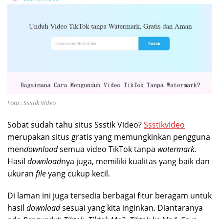
Foto : Ssstik Video
Sobat sudah tahu situs Ssstik Video?
Ssstikvideo
merupakan
situs gratis yang memungkinkan pengguna
men
download
semua video TikTok tanpa
watermark.
Hasil
download
nya juga, memiliki kualitas yang baik dan
ukuran
file
yang cukup kecil.
Di laman ini juga tersedia berbagai fitur beragam untuk
hasil
download
sesuai yang kita inginkan. Diantaranya