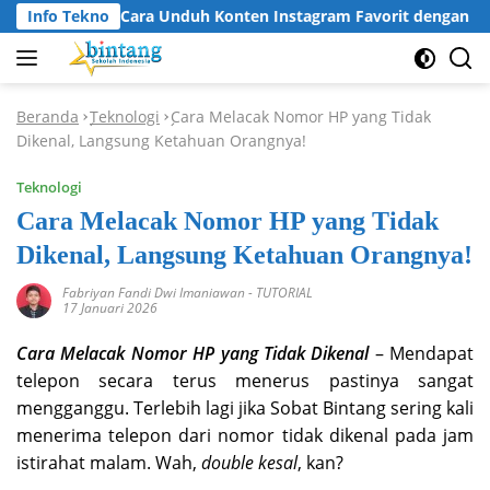
Langsung
Info Tekno
Cara Unduh Konten Instagram Favorit dengan In
ke
konten
Beranda
Teknologi
Cara Melacak Nomor HP yang Tidak
-
-
Dikenal, Langsung Ketahuan Orangnya!
Teknologi
Cara Melacak Nomor HP yang Tidak
Dikenal, Langsung Ketahuan Orangnya!
Fabriyan Fandi Dwi Imaniawan
-
TUTORIAL
17 Januari 2026
Cara Melacak Nomor HP yang Tidak Dikenal
– Mendapat
telepon secara terus menerus pastinya sangat
mengganggu. Terlebih lagi jika Sobat Bintang sering kali
menerima telepon dari nomor tidak dikenal pada jam
istirahat malam. Wah,
double kesal
, kan?