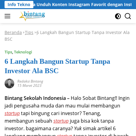
Langsung
Info Tekno
Cara Unduh Konten Instagram Favorit dengan Instagr
ke
konten
Beranda
Tips
6 Langkah Bangun Startup Tanpa Investor Ala
-
-
BSC
Tips
,
Teknologi
6 Langkah Bangun Startup Tanpa
Investor Ala BSC
Redaksi Bintang
15 Maret 2023
Bintang Sekolah Indonesia –
Halo Sobat Bintang!! Ingin
jadi pengusaha muda dan mau mulai membangun
startup
tapi bingung cari investor? Tenang,
membangun sebuah
startup
juga bisa kok
tanpa
investor. bagaimana caranya?
Yuk
simak artikel 6