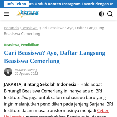
Langsung
Info Tekno
Cara Unduh Konten Instagram Favorit dengan Insta
ke
konten
Beranda
Beasiswa
Cari Beasiswa? Ayo, Daftar Langsung
-
-
Beasiswa Cemerlang
Beasiswa
,
Pendidikan
Cari Beasiswa? Ayo, Daftar Langsung
Beasiswa Cemerlang
Redaksi Bintang
22 Agustus 2022
JAKARTA, Bintang Sekolah Indonesia –
Halo Sobat
Bintang!! Beasiswa Cemerlang ini hanya ada di BRI
Institute
lho,
juga untuk calon mahasiswa baru yang
ingin melanjutkan pendidikan pada jenjang Sarjana. BRI
Institute dalam masa transformasinya menjadi
Cyber