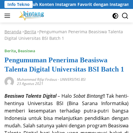
Langsung
Cara Unduh Konten Instagram Favorit dengan Instagram Dow
Info Tekno
ke
konten
Beranda
Berita
Pengumuman Penerima Beasiswa Talenta
-
-
Digital Universitas BSI Batch 1
Berita
,
Beasiswa
Pengumuman Penerima Beasiswa
Talenta Digital Universitas BSI Batch 1
Muhammad Rifqi Firdaus
-
UNIVERSITAS BSI
23 Agustus 2021
Beasiswa Talenta Digital
– Halo
Sobat Bintang
!! Tak henti-
hentinya Universitas BSI (Bina Sarana Informatika)
memberi kesempatan terhadap putra-putri bangsa
Indonesia untuk bisa melanjutkan pendidikan dengan
mudah. Salah satunya yakni dengan program Beasiswa