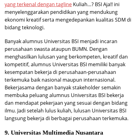
yang terkenal dengan tagline
Kuliah…? BSI Aja!! ini
menyelenggarakan pendidikan yang mendukung
ekonomi kreatif serta mengedepankan kualitas SDM di
bidang teknologi.
Banyak alumnus Universitas BSI menjadi incaran
perusahaan swasta ataupun BUMN. Dengan
menghasilkan lulusan yang berkompeten, kreatif dan
kompetitif, alumnus Universitas BSI memiliki banyak
kesempatan bekerja di perusahaan-perusahaan
terkemuka baik nasional maupun internasional.
Bekerjasama dengan banyak stakeholder semakin
membuka peluang alumnus Universitas BSI bekerja
dan mendapat pekerjaan yang sesuai dengan bidang
ilmu. Jadi setelah lulus kuliah, lulusan Universitas BSI
langsung bekerja di berbagai perusahaan terkemuka.
9. Universitas Multimedia Nusantara