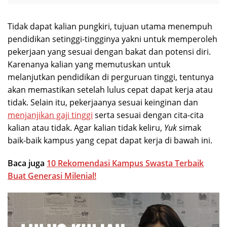
Tidak dapat kalian pungkiri, tujuan utama menempuh
pendidikan setinggi-tingginya yakni untuk memperoleh
pekerjaan yang sesuai dengan bakat dan potensi diri.
Karenanya kalian yang memutuskan untuk
melanjutkan pendidikan di perguruan tinggi, tentunya
akan memastikan setelah lulus cepat dapat kerja atau
tidak. Selain itu, pekerjaanya sesuai keinginan dan
menjanjikan gaji tinggi
serta sesuai dengan cita-cita
kalian atau tidak. Agar kalian tidak keliru,
Yuk
simak
baik-baik kampus yang cepat dapat kerja di bawah ini.
Baca juga
10 Rekomendasi Kampus Swasta Terbaik
Buat Generasi Milenial!