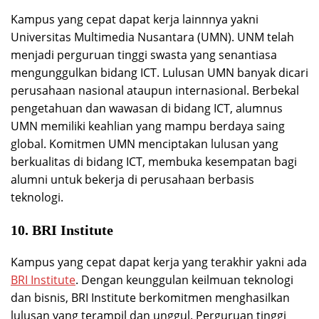
Kampus yang cepat dapat kerja lainnnya yakni
Universitas Multimedia Nusantara (UMN). UNM telah
menjadi perguruan tinggi swasta yang senantiasa
mengunggulkan bidang ICT. Lulusan UMN banyak dicari
perusahaan nasional ataupun internasional. Berbekal
pengetahuan dan wawasan di bidang ICT, alumnus
UMN memiliki keahlian yang mampu berdaya saing
global. Komitmen UMN menciptakan lulusan yang
berkualitas di bidang ICT, membuka kesempatan bagi
alumni untuk bekerja di perusahaan berbasis
teknologi.
10. BRI Institute
Kampus yang cepat dapat kerja yang terakhir yakni ada
BRI Institute
. Dengan keunggulan keilmuan teknologi
dan bisnis, BRI Institute berkomitmen menghasilkan
lulusan yang terampil dan unggul. Perguruan tinggi