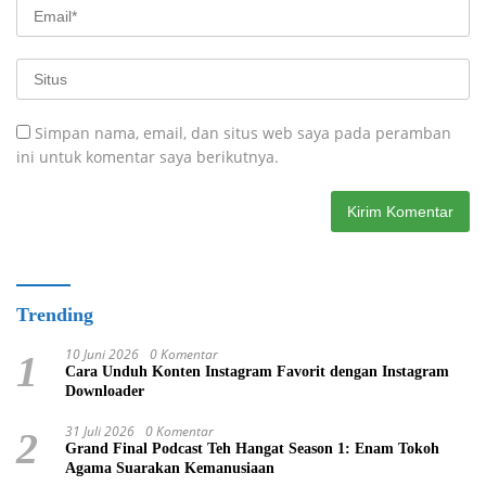
Simpan nama, email, dan situs web saya pada peramban
ini untuk komentar saya berikutnya.
Trending
10 Juni 2026
0 Komentar
1
Cara Unduh Konten Instagram Favorit dengan Instagram
Downloader
31 Juli 2026
0 Komentar
2
Grand Final Podcast Teh Hangat Season 1: Enam Tokoh
Agama Suarakan Kemanusiaan