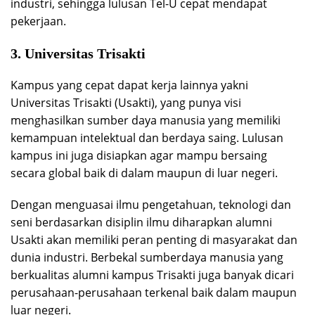
industri, sehingga lulusan Tel-U cepat mendapat
pekerjaan.
3. Universitas Trisakti
Kampus yang cepat dapat kerja lainnya yakni
Universitas Trisakti (Usakti), yang punya visi
menghasilkan sumber daya manusia yang memiliki
kemampuan intelektual dan berdaya saing. Lulusan
kampus ini juga disiapkan agar mampu bersaing
secara global baik di dalam maupun di luar negeri.
Dengan menguasai ilmu pengetahuan, teknologi dan
seni berdasarkan disiplin ilmu diharapkan alumni
Usakti akan memiliki peran penting di masyarakat dan
dunia industri. Berbekal sumberdaya manusia yang
berkualitas alumni kampus Trisakti juga banyak dicari
perusahaan-perusahaan terkenal baik dalam maupun
luar negeri.