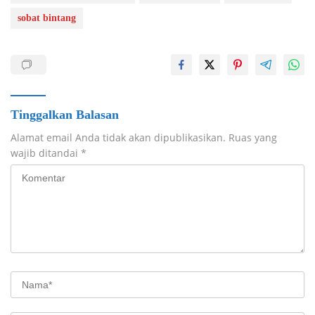
sobat bintang
Tinggalkan Balasan
Alamat email Anda tidak akan dipublikasikan.
Ruas yang
wajib ditandai
*