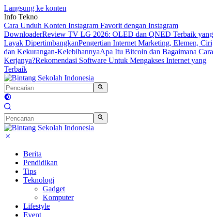
Langsung ke konten
Info Tekno
Cara Unduh Konten Instagram Favorit dengan Instagram
Downloader
Review TV LG 2026: OLED dan QNED Terbaik yang
Layak Dipertimbangkan
Pengertian Internet Marketing, Elemen, Ciri
dan Kekurangan-Kelebihannya
Apa Itu Bitcoin dan Bagaimana Cara
Kerjanya?
Rekomendasi Software Untuk Mengakses Internet yang
Terbaik
Berita
Pendidikan
Tips
Teknologi
Gadget
Komputer
Lifestyle
Event