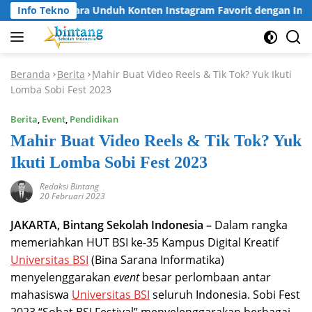
Langsung
Info Tekno
Cara Unduh Konten Instagram Favorit dengan Insta
ke
konten
Beranda
Berita
Mahir Buat Video Reels & Tik Tok? Yuk Ikuti
-
-
Lomba Sobi Fest 2023
Berita
,
Event
,
Pendidikan
Mahir Buat Video Reels & Tik Tok? Yuk
Ikuti Lomba Sobi Fest 2023
Redaksi Bintang
20 Februari 2023
JAKARTA, Bintang Sekolah Indonesia –
Dalam rangka
memeriahkan HUT BSI ke-35 Kampus Digital Kreatif
Universitas BSI
(Bina Sarana Informatika)
menyelenggarakan
event
besar perlombaan antar
mahasiswa
Universitas BSI
seluruh Indonesia. Sobi Fest