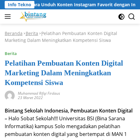
Langsung
Info Tekno
Cara Unduh Konten Instagram Favorit dengan Insta
ke
konten
Beranda
Berita
Pelatihan Pembuatan Konten Digital
-
-
Marketing Dalam Meningkatkan Kompetensi Siswa
Berita
Pelatihan Pembuatan Konten Digital
Marketing Dalam Meningkatkan
Kompetensi Siswa
Muhammad Rifqi Firdaus
23 Maret 2022
Bintang Sekolah Indonesia, Pembuatan Konten Digital
–
Halo Sobat Sekolah!!! Universitas BSI (Bina Sarana
Informatika) kampus Solo mengadakan pelatihan
pembuatan konten digital yang bertempat di MAN 1