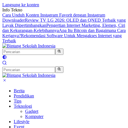
Langsung ke konten
Info Tekno
Cara Unduh Konten Instagram Favorit dengan Instagram
Downloader
Review TV LG 2026: OLED dan QNED Terbaik yang
Layak Dipertimbangkan
Pengertian Internet Marketing, Elemen, Ciri
dan Kekurangan-Kelebihannya
Apa Itu Bitcoin dan Bagaimana Cara
Kerjanya?
Rekomendasi Software Untuk Mengakses Internet yang
Terbaik
Berita
Pendidikan
Tips
Teknologi
Gadget
Komputer
Lifestyle
Event