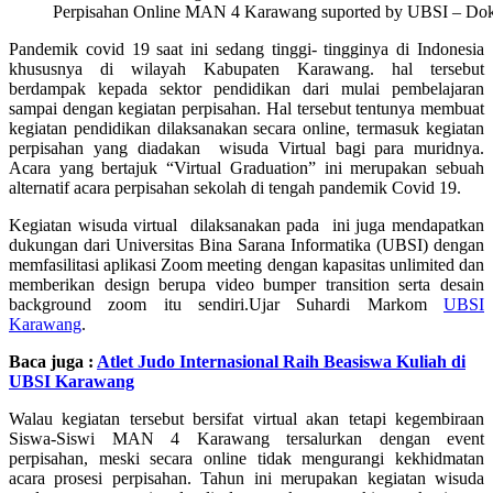
Perpisahan Online MAN 4 Karawang suported by UBSI – Dok
Pandemik covid 19 saat ini sedang tinggi- tingginya di Indonesia
khususnya di wilayah Kabupaten Karawang. hal tersebut
berdampak kepada sektor pendidikan dari mulai pembelajaran
sampai dengan kegiatan perpisahan. Hal tersebut tentunya membuat
kegiatan pendidikan dilaksanakan secara online, termasuk kegiatan
perpisahan yang diadakan wisuda Virtual bagi para muridnya.
Acara yang bertajuk “Virtual Graduation” ini merupakan sebuah
alternatif acara perpisahan sekolah di tengah pandemik Covid 19.
Kegiatan wisuda virtual dilaksanakan pada ini juga mendapatkan
dukungan dari Universitas Bina Sarana Informatika (UBSI) dengan
memfasilitasi aplikasi Zoom meeting dengan kapasitas unlimited dan
memberikan design berupa video bumper transition serta desain
background zoom itu sendiri.Ujar Suhardi Markom
UBSI
Karawang
.
Baca juga :
Atlet Judo Internasional Raih Beasiswa Kuliah di
UBSI Karawang
Walau kegiatan tersebut bersifat virtual akan tetapi kegembiraan
Siswa-Siswi MAN 4 Karawang tersalurkan dengan event
perpisahan, meski secara online tidak mengurangi kekhidmatan
acara prosesi perpisahan. Tahun ini merupakan kegiatan wisuda