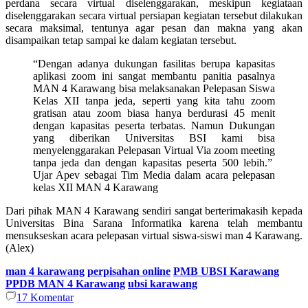
perdana secara virtual diselenggarakan, meskipun kegiataan
diselenggarakan secara virtual persiapan kegiatan tersebut dilakukan
secara maksimal, tentunya agar pesan dan makna yang akan
disampaikan tetap sampai ke dalam kegiatan tersebut.
“Dengan adanya dukungan fasilitas berupa kapasitas
aplikasi zoom ini sangat membantu panitia pasalnya
MAN 4 Karawang bisa melaksanakan Pelepasan Siswa
Kelas XII tanpa jeda, seperti yang kita tahu zoom
gratisan atau zoom biasa hanya berdurasi 45 menit
dengan kapasitas peserta terbatas. Namun Dukungan
yang diberikan Universitas BSI kami bisa
menyelenggarakan Pelepasan Virtual Via zoom meeting
tanpa jeda dan dengan kapasitas peserta 500 lebih.”
Ujar Apev sebagai Tim Media dalam acara pelepasan
kelas XII MAN 4 Karawang
Dari pihak MAN 4 Karawang sendiri sangat berterimakasih kepada
Universitas Bina Sarana Informatika karena telah membantu
mensukseskan acara pelepasan virtual siswa-siswi man 4 Karawang.
(Alex)
man 4 karawang
perpisahan online
PMB UBSI Karawang
PPDB MAN 4 Karawang
ubsi karawang
17
Komentar