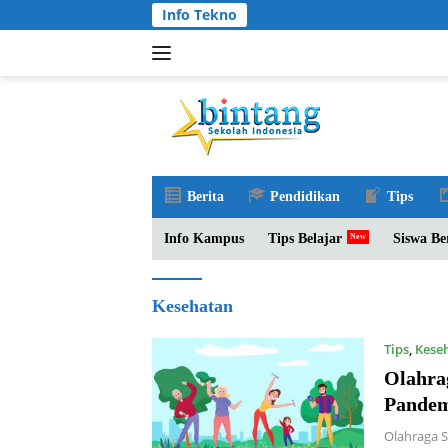
Langsung
Info Tekno
ke
konten
Berita
Pendidikan
Tips
Info Kampus
Tips Belajar
Siswa Be
Kesehatan
Tips
,
Kese
Olahra
Pandem
Olahraga 