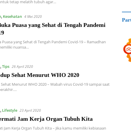
ntuk tetap melatih tubuh agar…
n
,
Kesehatan
4 Mei 2020
Par
uka Puasa yang Sehat di Tengah Pandemi
19
 Puasa yang Sehat di Tengah Pandemi Covid-19 – Ramadhan
memiliki nuansa…
n
,
Tips
26 April 2020
idup Sehat Menurut WHO 2020
p Sehat Menurut WHO 2020 – Wabah virus Covid-19 sampai saat
berakhir….
n
,
Lifestyle
23 April 2020
ermati Jam Kerja Organ Tubuh Kita
ti Jam Kerja Organ Tubuh Kita – Jika kamu memiliki kebiasaan