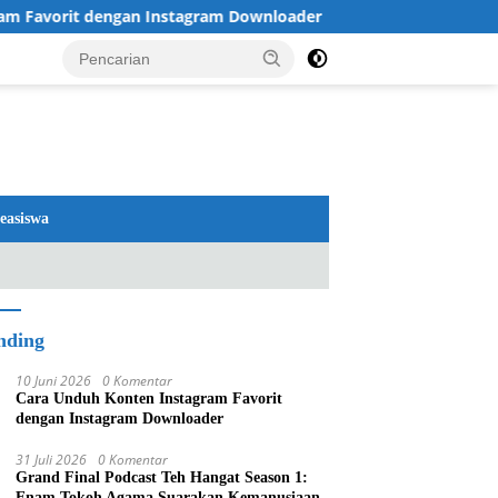
Favorit dengan Instagram Downloader
Review TV LG 202
easiswa
nding
10 Juni 2026
0 Komentar
Cara Unduh Konten Instagram Favorit
dengan Instagram Downloader
31 Juli 2026
0 Komentar
Grand Final Podcast Teh Hangat Season 1:
Enam Tokoh Agama Suarakan Kemanusiaan