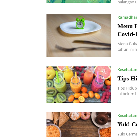
halangan u
Ramadha
Menu B
Covid-
Menu Buka
tahun ini 
Kesehata
Tips H
Tips Hidu
ini belum 
Kesehata
Yuk! C
Yuk! Cerma