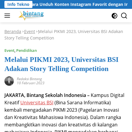
Langsung
Info Tekno
Cara Unduh Konten Instagram Favorit dengan Insta
ke
konten
Beranda
Event
Melalui PIKMI 2023, Universitas BSI Adakan
-
-
Story Telling Competition
Event
,
Pendidikan
Melalui PIKMI 2023, Universitas BSI
Adakan Story Telling Competition
Redaksi Bintang
10 Februari 2023
JAKARTA, Bintang Sekolah Indonesia –
Kampus Digital
Kreatif
Universitas BSI
(Bina Sarana Informatika)
kembali mengadakan PIKMI 2023 (Pagelaran Inovasi
dan Kreativitas Mahasiswa Indonesia). Dalam rangka
membangkitkan inovasi dan kreativitas di kalangan