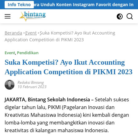
Langsung
Info Tekno
Cara Unduh Konten Instagram Favorit dengan Insta
ke
konten
Beranda
Event
Suka Kompetisi? Ayo Ikut Accounting
-
-
Application Competition di PIKMI 2023
Event
,
Pendidikan
Suka Kompetisi? Ayo Ikut Accounting
Application Competition di PIKMI 2023
Redaksi Bintang
10 Februari 2023
JAKARTA, Bintang Sekolah Indonesia –
Setelah sukses
digelar tahun lalu, PIKMI (Pagelaran Inovasi dan
Kreativitas Mahasiswa Indonesia) kini kembali dengan
lomba-lomba yang membangkitkan inovasi dan
kreativitas di kalangan mahasiswa Indonesia.