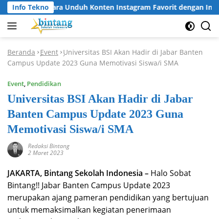
Langsung
Info Tekno
Cara Unduh Konten Instagram Favorit dengan Insta
ke
konten
Beranda
Event
Universitas BSI Akan Hadir di Jabar Banten
-
-
Campus Update 2023 Guna Memotivasi Siswa/i SMA
Event
,
Pendidikan
Universitas BSI Akan Hadir di Jabar
Banten Campus Update 2023 Guna
Memotivasi Siswa/i SMA
Redaksi Bintang
2 Maret 2023
JAKARTA, Bintang Sekolah Indonesia –
Halo Sobat
Bintang!! Jabar Banten Campus Update 2023
merupakan ajang pameran pendidikan yang bertujuan
untuk memaksimalkan kegiatan penerimaan