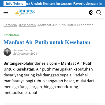
Langsung
Info Tekno
Cara Unduh Konten Instagram Favorit dengan Inst
ke
konten
Beranda
Kesehatan
Manfaat Air Putih untuk Kesehatan
-
-
Kesehatan
Manfaat Air Putih untuk Kesehatan
Redaksi Bintang
26 Desember 2024
Bintangsekolahindonesia.com
–
Manfaat Air Putih
Untuk Kesehatan
. Air putih merupakan kebutuhan
dasar yang sering kali dianggap sepele. Padahal,
manfaatnya bagi tubuh sangatlah besar, mulai dari
menjaga fungsi organ, hingga mendukung
metabolisme tubuh.