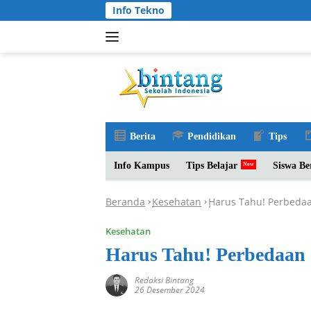
Langsung
Info Tekno
ke
konten
Berita
Pendidikan
Tips
Info Kampus
Tips Belajar
Siswa Be
Beranda
Kesehatan
Harus Tahu! Perbedaa
-
-
Kesehatan
Harus Tahu! Perbedaan 
Redaksi Bintang
26 Desember 2024