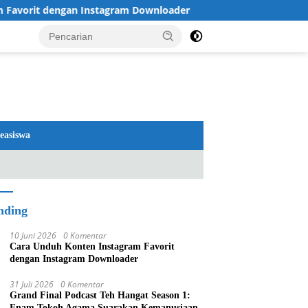
it dengan Instagram Downloader
Review TV LG 2026: OL
easiswa
nding
10 Juni 2026
0 Komentar
Cara Unduh Konten Instagram Favorit
dengan Instagram Downloader
31 Juli 2026
0 Komentar
Grand Final Podcast Teh Hangat Season 1:
Enam Tokoh Agama Suarakan Kemanusiaan