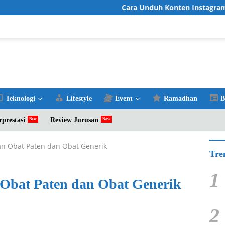
Cara Unduh Konten Instagram Favor
Teknologi
Lifestyle
Event
Ramadhan
B
rprestasi
Review Jurusan
n Obat Paten dan Obat Generik
Tre
1
Obat Paten dan Obat Generik
2