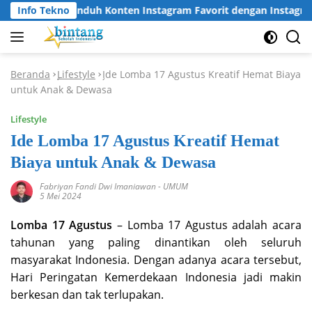
Langsung
Info Tekno
Cara Unduh Konten Instagram Favorit dengan Instagram D
ke
konten
Beranda
Lifestyle
Ide Lomba 17 Agustus Kreatif Hemat Biaya
-
-
untuk Anak & Dewasa
Lifestyle
Ide Lomba 17 Agustus Kreatif Hemat
Biaya untuk Anak & Dewasa
Fabriyan Fandi Dwi Imaniawan
-
UMUM
5 Mei 2024
Lomba 17 Agustus
– Lomba 17 Agustus adalah acara
tahunan yang paling dinantikan oleh seluruh
masyarakat Indonesia. Dengan adanya acara tersebut,
Hari Peringatan Kemerdekaan Indonesia jadi makin
berkesan dan tak terlupakan.